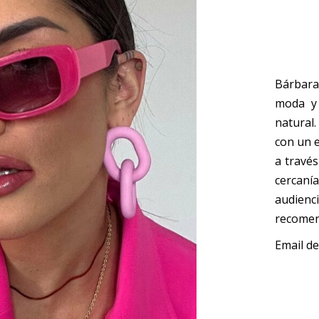
Bárbara
moda y 
natural
con un e
a través
cercanía
audienc
recomen
Email de