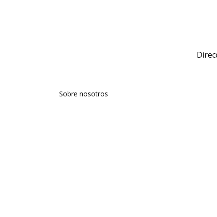
Direc
Sobre nosotros
Talentos
Comunicación
Agencia
Aviso Legal
Política de Privacidad
Política de Cookies