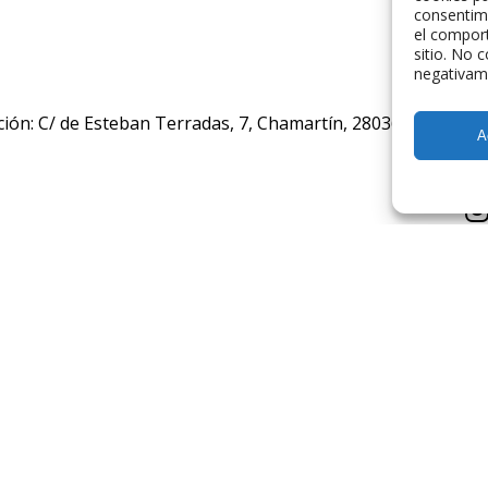
consentim
el comport
sitio. No 
negativame
ción: C/ de Esteban Terradas, 7, Chamartín, 28036 Madrid, E
A