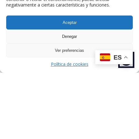
negativamente a ciertas características y funciones.
ANTERIOR
SIGUIENTE
TALENTO
TALENTO
Aceptar
Denegar
Ver preferencias
ES
Política de cookies
Dirección: C/ de Esteban Terradas, 7,
Chamartín, 28036 Madrid, España.
Sobre nosotros
Talentos