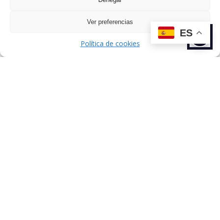
Ver preferencias
ES
Política de cookies
Dirección: C/ de Esteban Terradas, 7,
Chamartín, 28036 Madrid, España.
Sobre nosotros
Talentos
Comunicación
Agencia
Aviso Legal
Política de Privacidad
Política de Cookies