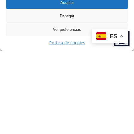
Aceptar
Denegar
Ver preferencias
ES
Política de cookies
Dirección: C/ de Esteban Terradas, 7,
Chamartín, 28036 Madrid, España.
Sobre nosotros
Talentos
Comunicación
Agencia
Aviso Legal