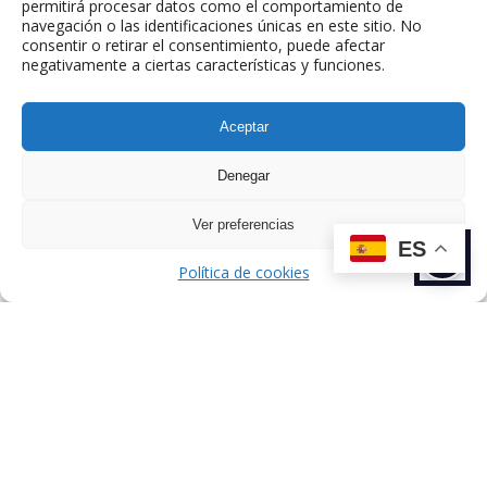
permitirá procesar datos como el comportamiento de
navegación o las identificaciones únicas en este sitio. No
consentir o retirar el consentimiento, puede afectar
negativamente a ciertas características y funciones.
ANTERIOR
SIGUIENTE
Aceptar
TALENTO
TALENTO
Denegar
Ver preferencias
ES
Política de cookies
Dirección: C/ de Esteban Terradas, 7,
Chamartín, 28036 Madrid, España.