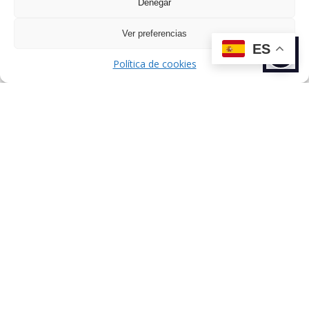
Denegar
Ver preferencias
ES
ANTERIOR
SIGUIENTE
Política de cookies
TALENTO
TALENTO
Dirección: C/ de Esteban Terradas, 7,
Chamartín, 28036 Madrid, España.
Sobre nosotros