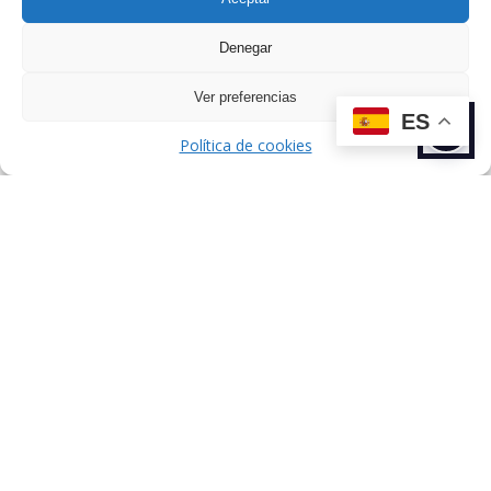
Denegar
Ver preferencias
ES
Política de cookies
Dirección: C/ de Esteban Terradas, 7,
Chamartín, 28036 Madrid, España.
Sobre nosotros
Talentos
Comunicación
Agencia
Aviso Legal
Política de Privacidad