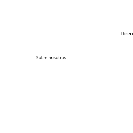
Direc
Sobre nosotros
Talentos
Comunicación
Agencia
Aviso Legal
Política de Privacidad
Política de Cookies