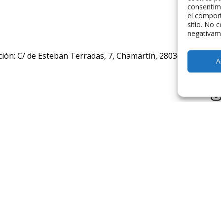
consentim
el comport
sitio. No 
negativame
ción: C/ de Esteban Terradas, 7, Chamartín, 28036 Madrid, E
A