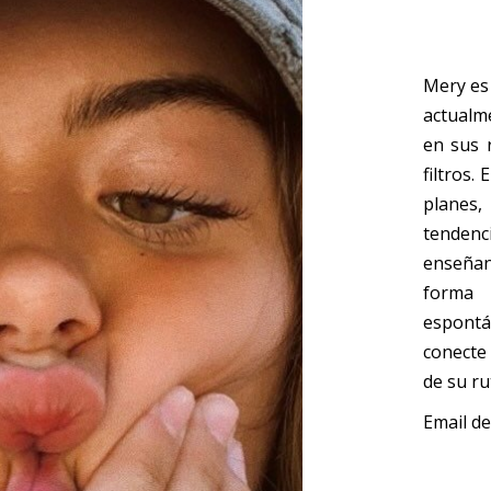
Mery es
actualm
en sus 
filtros.
planes,
tendenc
enseñan
forma 
espont
conecte
de su ru
Email de