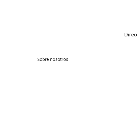
Direc
Sobre nosotros
Talentos
Comunicación
Agencia
Aviso Legal
Política de Privacidad
Política de Cookies