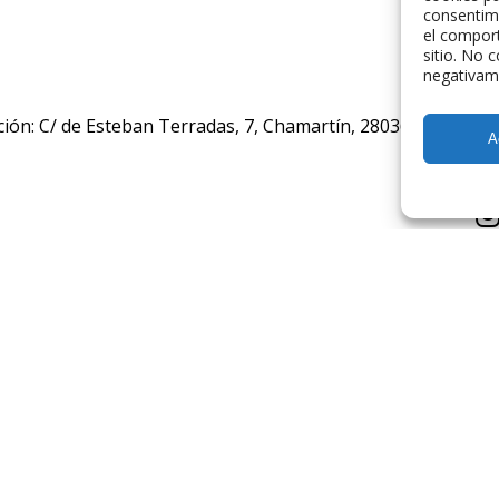
consentim
el comport
sitio. No 
negativame
ción: C/ de Esteban Terradas, 7, Chamartín, 28036 Madrid, E
A