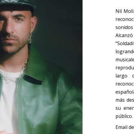
Nil Mol
reconoc
sonidos 
Alcanz
“Soldadi
logrand
musical
reprodu
largo 
reconoc
español
más des
su ener
público.
Email de