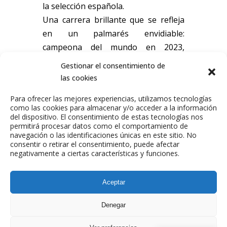
la selección española.
Una carrera brillante que se refleja
en un palmarés envidiable:
campeona del mundo en 2023,
campeona de la UEFA Nations
Gestionar el consentimiento de
League en 2024 y 20225,
las cookies
subcampeona de Europa en 2024 e
Para ofrecer las mejores experiencias, utilizamos tecnologías
integrante del XI ideal The Best 2023.
como las cookies para almacenar y/o acceder a la información
del dispositivo. El consentimiento de estas tecnologías nos
Email de contacto:
permitirá procesar datos como el comportamiento de
olgacarmona@twic.es
navegación o las identificaciones únicas en este sitio. No
consentir o retirar el consentimiento, puede afectar
negativamente a ciertas características y funciones.
Aceptar
Denegar