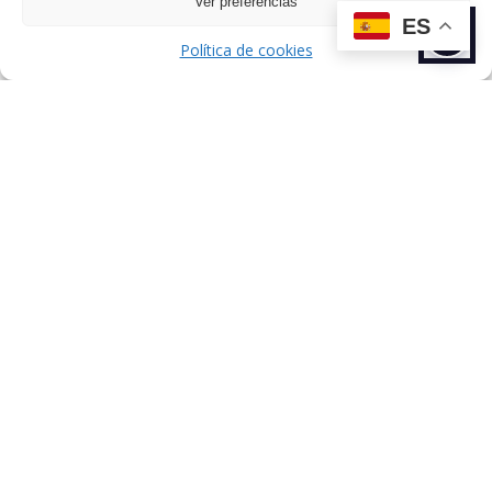
Ver preferencias
ANTERIOR
SIGUIENTE
ES
TALENTO
TALENTO
Política de cookies
Dirección: C/ de Esteban Terradas, 7,
Chamartín, 28036 Madrid, España.
Sobre nosotros
Talentos
Comunicación