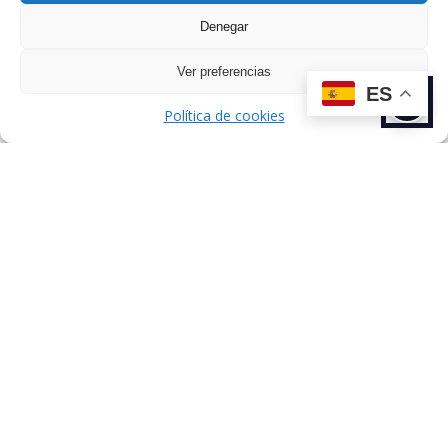
Denegar
Ver preferencias
ES
Política de cookies
Dirección: C/ de Esteban Terradas, 7,
Chamartín, 28036 Madrid, España.
Sobre nosotros
Talentos
Comunicación
Agencia
Aviso Legal
Política de Privacidad