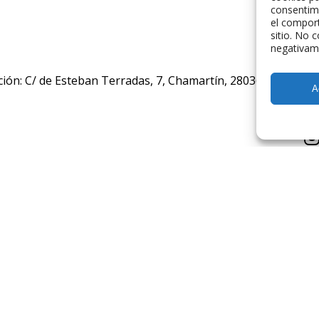
consentim
el comport
sitio. No 
negativame
ción: C/ de Esteban Terradas, 7, Chamartín, 28036 Madrid, E
A