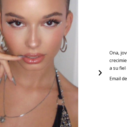
Ona, jo
crecimi
a su fie
Email de