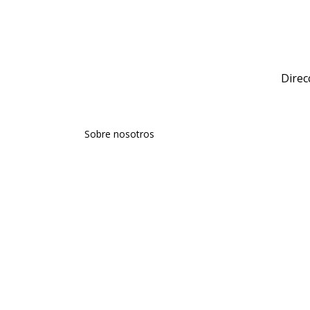
Direc
Sobre nosotros
Talentos
Comunicación
Agencia
Aviso Legal
Política de Privacidad
Política de Cookies