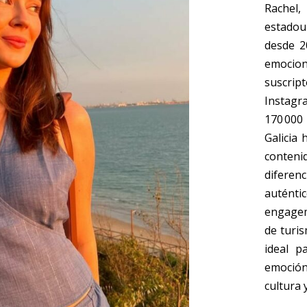
Rache
estadou
desde 2
emocio
suscrip
Instagr
170 000
Galicia
conteni
diferenc
auténti
engagem
de turi
ideal p
emoción
cultura 