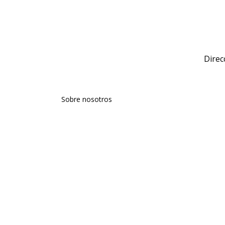
Direc
Sobre nosotros
Talentos
Comunicación
Agencia
Aviso Legal
Política de Privacidad
Política de Cookies