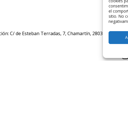
cookies pa
consentim
el comport
sitio. No 
negativame
ción: C/ de Esteban Terradas, 7, Chamartín, 28036 Madrid, E
A