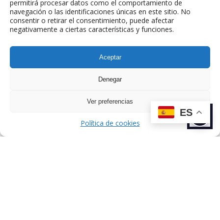
permitirá procesar datos como el comportamiento de
navegación o las identificaciones únicas en este sitio. No
consentir o retirar el consentimiento, puede afectar
negativamente a ciertas características y funciones.
ANTERIOR
SIGUIENTE
Aceptar
TALENTO
TALENTO
Denegar
Ver preferencias
ES
Política de cookies
Dirección: C/ de Esteban Terradas, 7,
Chamartín, 28036 Madrid, España.