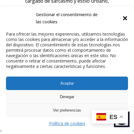
cargado de sarcasmo y estilo urbano,
JuicyAllan conecta de forma directa
Gestionar el consentimiento de
con la Gen Z y los fans de la cultura
las cookies
pop global.
Para ofrecer las mejores experiencias, utilizamos tecnologías
Email de contacto:
como las cookies para almacenar y/o acceder a la información
allancardoso@twic.es
del dispositivo. El consentimiento de estas tecnologías nos
permitirá procesar datos como el comportamiento de
navegación o las identificaciones únicas en este sitio. No
consentir o retirar el consentimiento, puede afectar
negativamente a ciertas características y funciones.
Aceptar
Denegar
ANTERIOR
SIGUIENTE
TALENTO
TALENTO
Ver preferencias
ES
Política de cookies