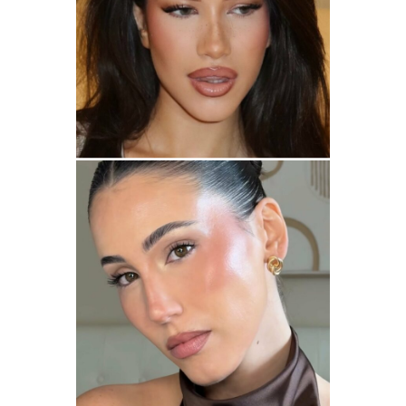
DANIELA PARADA
BEAUTY
ROCÍO ARRIBAS
BEAUTY
LIFESTYLE