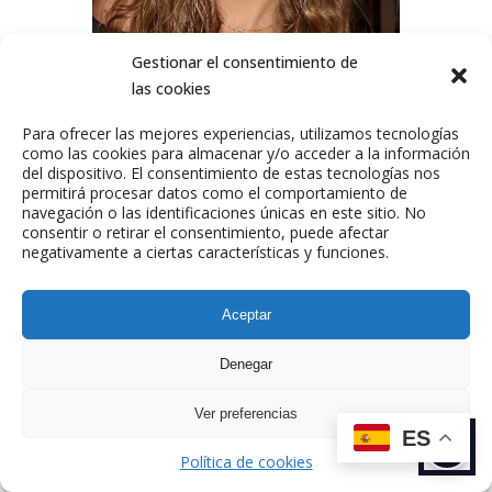
OONA GONFAUS
LIFESTYLE
Gestionar el consentimiento de
las cookies
Para ofrecer las mejores experiencias, utilizamos tecnologías
como las cookies para almacenar y/o acceder a la información
del dispositivo. El consentimiento de estas tecnologías nos
permitirá procesar datos como el comportamiento de
navegación o las identificaciones únicas en este sitio. No
consentir o retirar el consentimiento, puede afectar
negativamente a ciertas características y funciones.
Aceptar
PAULA LAGUNO
LIFESTYLE
Denegar
Ver preferencias
ES
Política de cookies